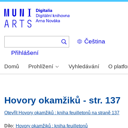
Skip
to
main
content
Select
your
language
Přihlášení
Domů
Prohlížení
Vyhledávání
O platf
Hovory okamžiků - str. 137
Otevřít Hovory okamžiků : kniha feuilletonů na straně 137
Dílo
Hovory okamžiků : kniha feuilletonů