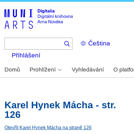
Skip
to
main
content
Select
your
language
Přihlášení
Domů
Prohlížení
Vyhledávání
O platf
Karel Hynek Mácha - str.
126
Otevřít Karel Hynek Mácha na straně 126