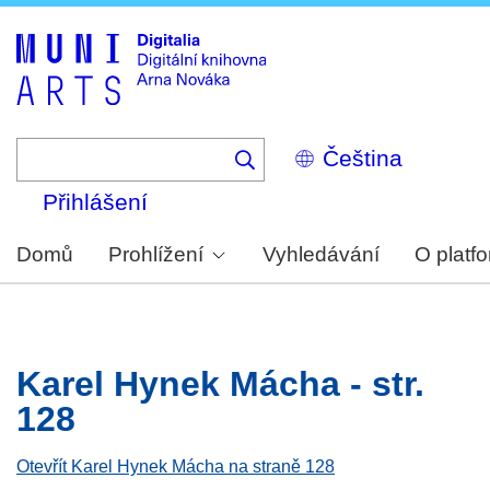
Skip
to
main
content
Select
your
language
Přihlášení
Domů
Prohlížení
Vyhledávání
O platf
Karel Hynek Mácha - str.
128
Otevřít Karel Hynek Mácha na straně 128