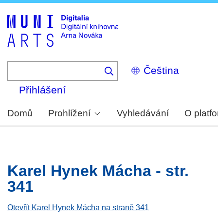
Skip
to
main
content
Select
your
language
Přihlášení
Domů
Prohlížení
Vyhledávání
O platf
Karel Hynek Mácha - str.
341
Otevřít Karel Hynek Mácha na straně 341