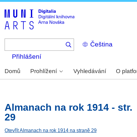
Skip
to
main
content
Select
your
language
Přihlášení
Domů
Prohlížení
Vyhledávání
O platf
Almanach na rok 1914 - str.
29
Otevřít Almanach na rok 1914 na straně 29