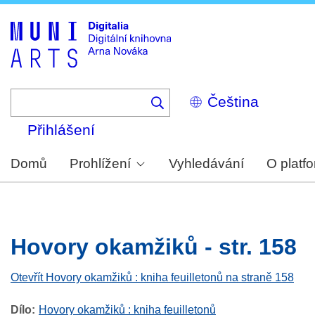
Skip
to
main
content
Select
your
language
Přihlášení
Domů
Prohlížení
Vyhledávání
O platf
Hovory okamžiků - str. 158
Otevřít Hovory okamžiků : kniha feuilletonů na straně 158
Dílo
Hovory okamžiků : kniha feuilletonů