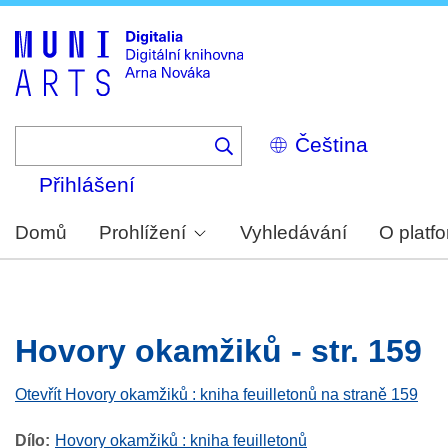
Skip
to
main
content
Select
your
language
Přihlášení
Domů
Prohlížení
Vyhledávání
O platf
Hovory okamžiků - str. 159
Otevřít Hovory okamžiků : kniha feuilletonů na straně 159
Dílo
Hovory okamžiků : kniha feuilletonů