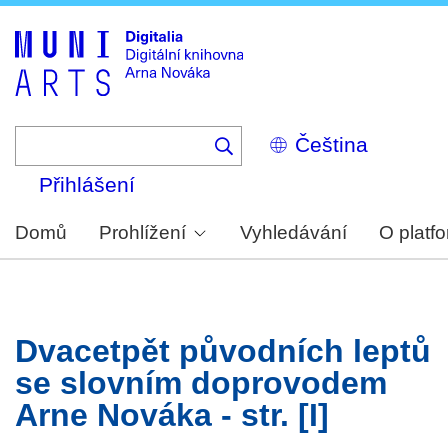
Skip
to
main
content
Select
your
language
Přihlášení
Domů
Prohlížení
Vyhledávání
O platf
Dvacetpět původních leptů
se slovním doprovodem
Arne Nováka - str. [I]