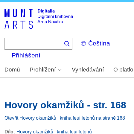
Skip
to
main
content
Select
your
language
Přihlášení
Domů
Prohlížení
Vyhledávání
O platf
Hovory okamžiků - str. 168
Otevřít Hovory okamžiků : kniha feuilletonů na straně 168
Dílo
Hovory okamžiků : kniha feuilletonů