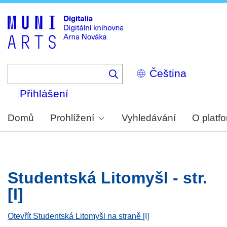
Skip
to
main
content
Select
your
language
Přihlášení
Domů
Prohlížení
Vyhledávání
O platf
Studentská Litomyšl - str.
[I]
Otevřít Studentská Litomyšl na straně [I]