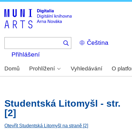
Skip
to
main
content
Select
your
language
Přihlášení
Domů
Prohlížení
Vyhledávání
O platf
Studentská Litomyšl - str.
[2]
Otevřít Studentská Litomyšl na straně [2]