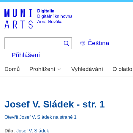
Skip
to
main
content
Select
your
language
Přihlášení
Domů
Prohlížení
Vyhledávání
O platf
Josef V. Sládek - str. 1
Otevřít Josef V. Sládek na straně 1
Dílo
Josef V. Sládek