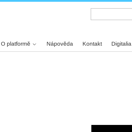
Skip
to
main
content
O platformě
Nápověda
Kontakt
Digitalia