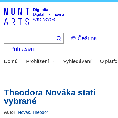
Skip
to
main
content
Select
your
language
Přihlášení
Domů
Prohlížení
Vyhledávání
O platf
Theodora Nováka stati
vybrané
Autor
Novák, Theodor