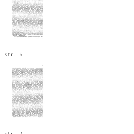
str. 6
Image
str. 7