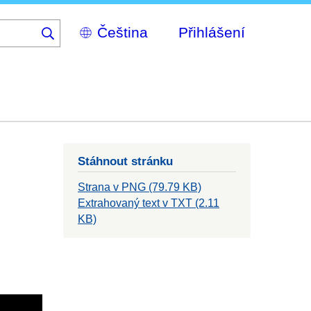
Select
Přihlášení
your
language
Stáhnout stránku
Strana v PNG (79.79 KB)
Extrahovaný text v TXT (2.11
KB)