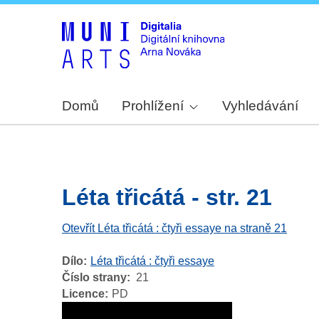
Domů
Prohlížení
Vyhledávání
Léta třicátá - str. 21
Otevřít Léta třicátá : čtyři essaye na straně 21
Dílo
Léta třicátá : čtyři essaye
Číslo strany
21
Licence
PD