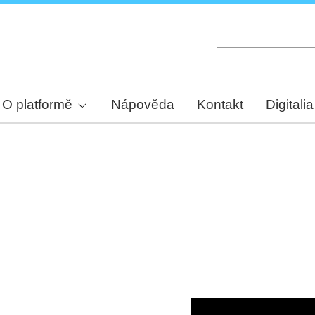
Skip
to
main
content
O platformě
Nápověda
Kontakt
Digitalia