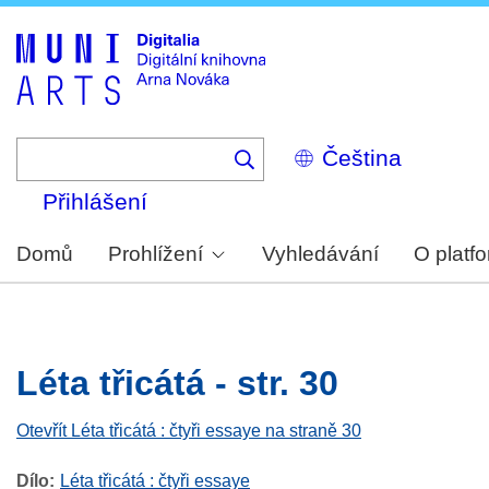
Skip
to
main
content
Select
your
language
Přihlášení
Domů
Prohlížení
Vyhledávání
O platf
Léta třicátá - str. 30
Otevřít Léta třicátá : čtyři essaye na straně 30
Dílo
Léta třicátá : čtyři essaye