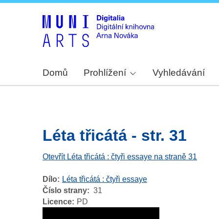
Domů
Prohlížení
Vyhledávání
Léta třicátá - str. 31
Otevřít Léta třicátá : čtyři essaye na straně 31
Dílo
Léta třicátá : čtyři essaye
Číslo strany
31
Licence
PD