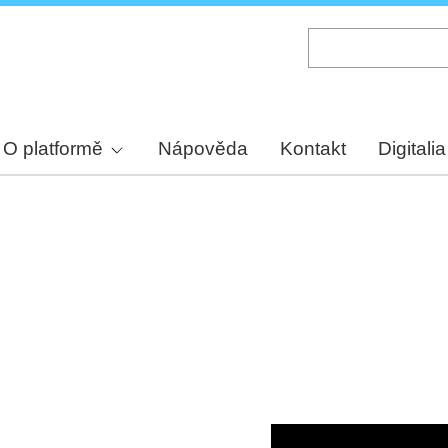
Skip
to
main
content
O platformě
Nápověda
Kontakt
Digitalia