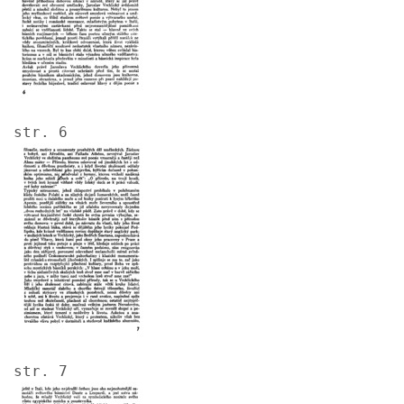
str. 6
Image
str. 7
Image