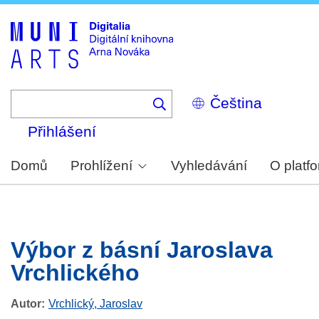
Skip
to
main
content
Select
your
language
Přihlášení
Domů
Prohlížení
Vyhledávání
O platf
Výbor z básní Jaroslava
Vrchlického
Autor
Vrchlický, Jaroslav