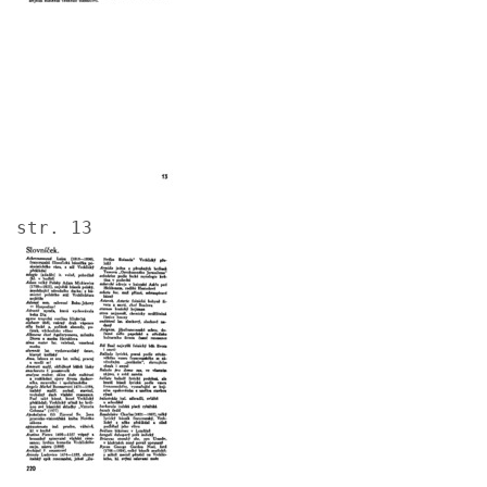
str. 13
Image