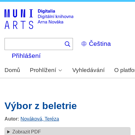
Skip
to
main
content
Select
your
language
Přihlášení
Domů
Prohlížení
Vyhledávání
O platf
Výbor z beletrie
Autor
Nováková, Teréza
Zobrazit PDF