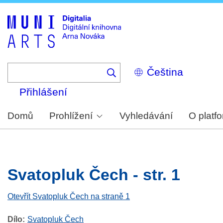
Skip
to
main
content
Select
your
language
Přihlášení
Domů
Prohlížení
Vyhledávání
O platf
Svatopluk Čech - str. 1
Otevřít Svatopluk Čech na straně 1
Dílo
Svatopluk Čech