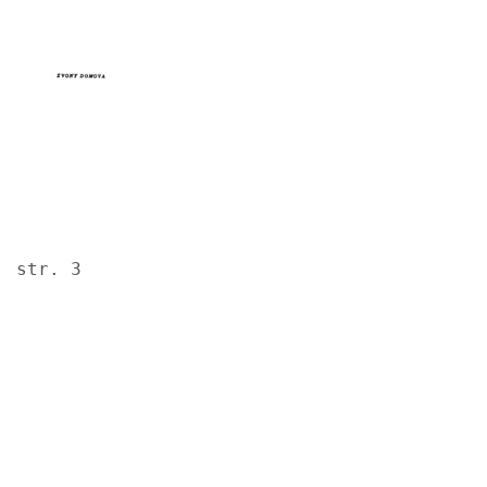
Image
str. 3
Image