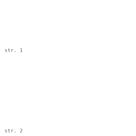
str. 1
Image
str. 2