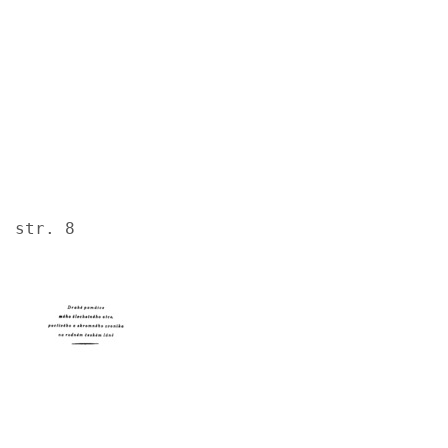
str. 8
Image