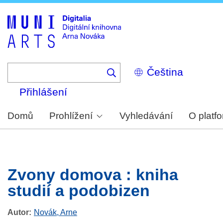
Skip
to
main
content
Select
your
language
Přihlášení
Domů
Prohlížení
Vyhledávání
O platf
Zvony domova : kniha
studií a podobizen
Autor
Novák, Arne