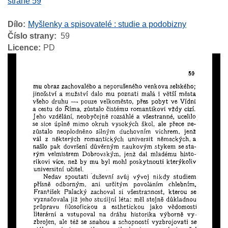
straně 59
Dílo
Myšlenky a spisovatelé : studie a podobizny
Číslo strany
59
Licence
PD