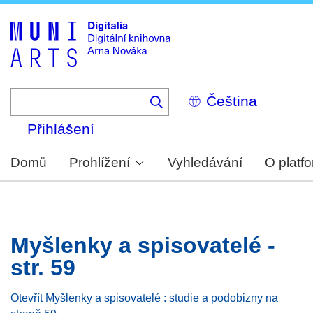
Skip
to
main
content
Select
your
language
Přihlášení
Domů
Prohlížení
Vyhledávání
O platf
Myšlenky a spisovatelé -
str. 59
Otevřít Myšlenky a spisovatelé : studie a podobizny na