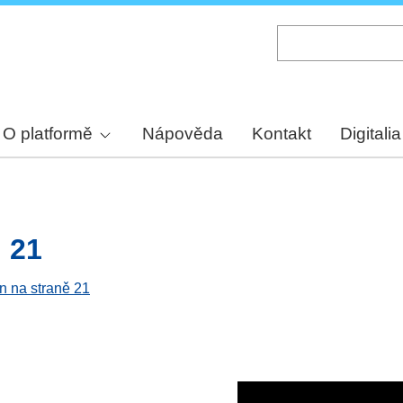
Skip
to
main
content
O platformě
Nápověda
Kontakt
Digitalia
. 21
en na straně 21