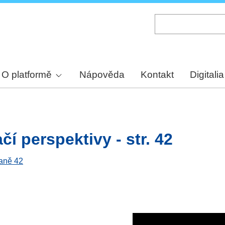
Skip
to
main
content
O platformě
Nápověda
Kontakt
Digitalia
í perspektivy - str. 42
raně 42