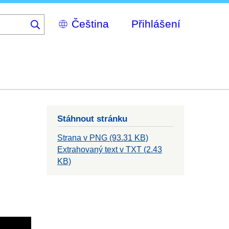
Select
Přihlášení
your
language
Stáhnout stránku
Strana v PNG (93.31 KB)
Extrahovaný text v TXT (2.43
KB)