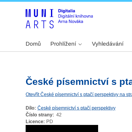
Domů
Prohlížení
Vyhledávání
České písemnictví s ptač
Otevřít České písemnictví s ptačí perspektivy na st
Dílo
České písemnictví s ptačí perspektivy
Číslo strany
42
Licence
PD