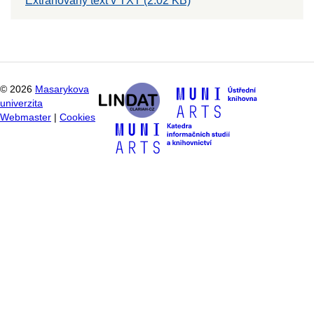
Extrahovaný text v TXT (2.02 KB)
©
2026
Masarykova
univerzita
Webmaster
|
Cookies