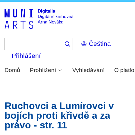
Skip
to
main
content
Select
your
language
Přihlášení
Domů
Prohlížení
Vyhledávání
O platf
Ruchovci a Lumírovci v
bojích proti křivdě a za
právo - str. 11