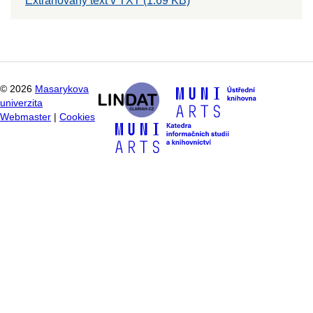
Extrahovaný text v TXT (1.69 KB)
©
2026
Masarykova
univerzita
Webmaster
|
Cookies