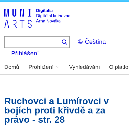
Skip
to
main
content
Select
your
language
Přihlášení
Domů
Prohlížení
Vyhledávání
O platf
Ruchovci a Lumírovci v
bojích proti křivdě a za
právo - str. 28