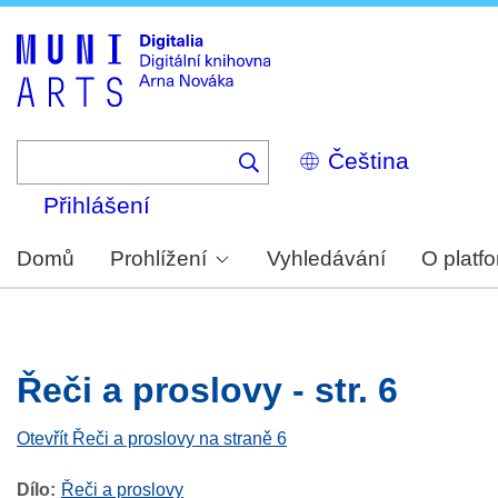
Skip
to
main
content
Select
your
language
Přihlášení
Domů
Prohlížení
Vyhledávání
O platf
Řeči a proslovy - str. 6
Otevřít Řeči a proslovy na straně 6
Dílo
Řeči a proslovy