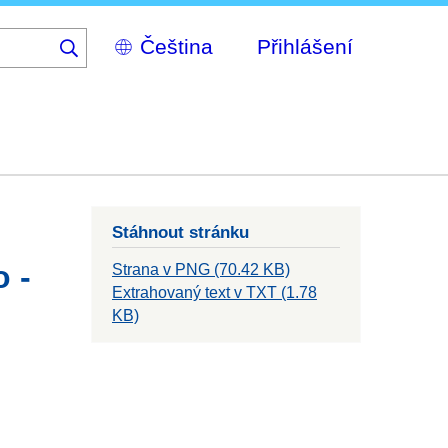
Select
Přihlášení
your
language
Stáhnout stránku
o -
Strana v PNG (70.42 KB)
Extrahovaný text v TXT (1.78
KB)