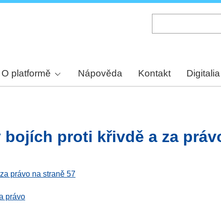
Skip
to
main
content
O platformě
Nápověda
Kontakt
Digitalia
bojích proti křivdě a za práv
a za právo na straně 57
za právo