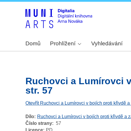
Domů
Prohlížení
Vyhledávání
Ruchovci a Lumírovci v 
str. 57
Otevřít Ruchovci a Lumírovci v bojích proti křivdě 
Dílo
Ruchovci a Lumírovci v bojích proti křivdě a 
Číslo strany
57
Licence
PD