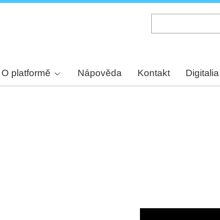
Skip
to
main
content
O platformě
Nápověda
Kontakt
Digitalia