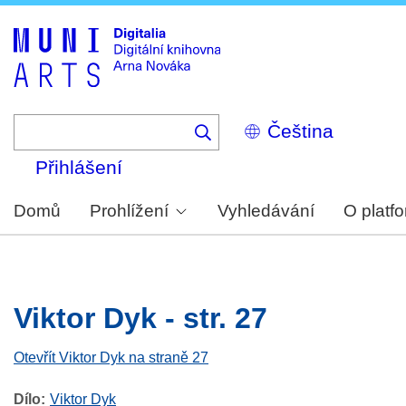
Skip
to
main
content
Select
your
language
Přihlášení
Domů
Prohlížení
Vyhledávání
O platf
Viktor Dyk - str. 27
Otevřít Viktor Dyk na straně 27
Dílo
Viktor Dyk