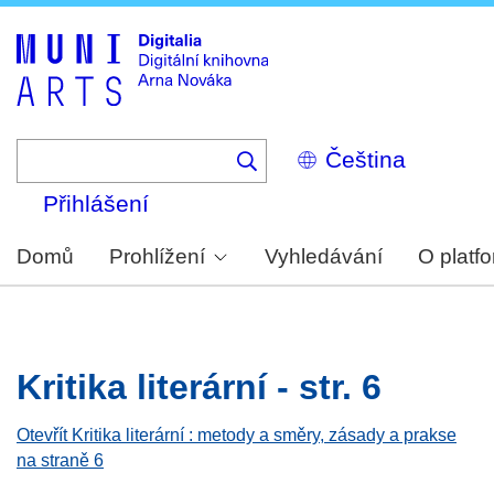
Skip
to
main
content
Select
your
language
Přihlášení
Domů
Prohlížení
Vyhledávání
O platf
Kritika literární - str. 6
Otevřít Kritika literární : metody a směry, zásady a prakse
na straně 6