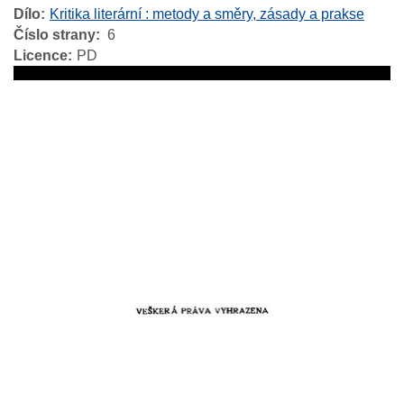
Dílo
Kritika literární : metody a směry, zásady a prakse
Číslo strany
6
Licence
PD