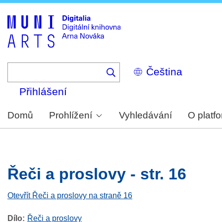
Skip
to
main
content
Select
your
language
Přihlášení
Domů
Prohlížení
Vyhledávání
O platf
Řeči a proslovy - str. 16
Otevřít Řeči a proslovy na straně 16
Dílo
Řeči a proslovy