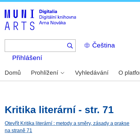
Skip
to
main
content
Select
your
language
Přihlášení
Domů
Prohlížení
Vyhledávání
O platf
Kritika literární - str. 71
Otevřít Kritika literární : metody a směry, zásady a prakse
na straně 71