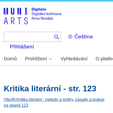
Skip
to
main
content
Select
your
language
Přihlášení
Domů
Prohlížení
Vyhledávání
O platf
Kritika literární - str. 123
Otevřít Kritika literární : metody a směry, zásady a prakse
na straně 123