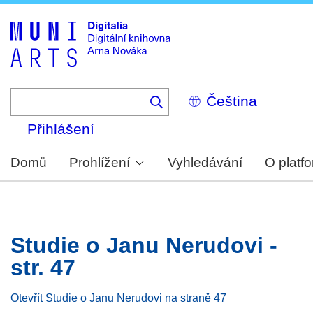
Skip
to
main
content
Select
your
language
Přihlášení
Domů
Prohlížení
Vyhledávání
O platf
Studie o Janu Nerudovi -
str. 47
Otevřít Studie o Janu Nerudovi na straně 47