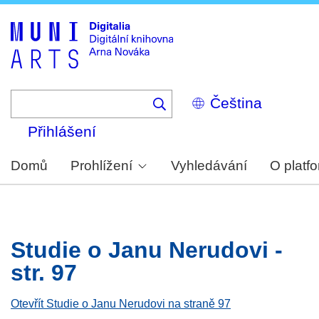
Skip
to
main
content
Select
your
language
Přihlášení
Domů
Prohlížení
Vyhledávání
O platf
Studie o Janu Nerudovi -
str. 97
Otevřít Studie o Janu Nerudovi na straně 97