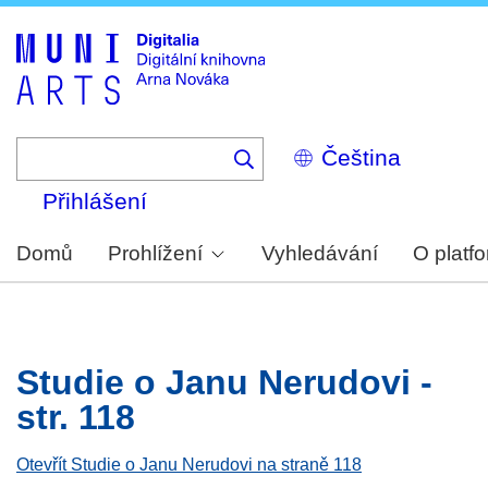
Skip
to
main
content
Select
your
language
Přihlášení
Domů
Prohlížení
Vyhledávání
O platf
Studie o Janu Nerudovi -
str. 118
Otevřít Studie o Janu Nerudovi na straně 118