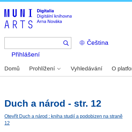
Skip
to
main
content
Select
your
language
Přihlášení
Domů
Prohlížení
Vyhledávání
O platf
Duch a národ - str. 12
Otevřít Duch a národ : kniha studií a podobizen na straně
12