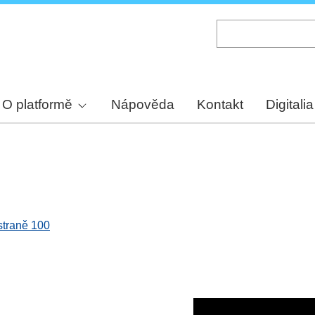
Skip
to
main
content
O platformě
Nápověda
Kontakt
Digitalia
 straně 100