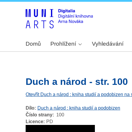
Domů
Prohlížení
Vyhledávání
Duch a národ - str. 100
Otevřít Duch a národ : kniha studií a podobizen na
Dílo
Duch a národ : kniha studií a podobizen
Číslo strany
100
Licence
PD