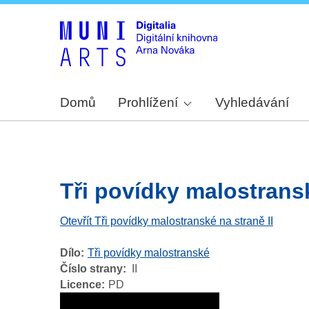
Domů
Prohlížení
Vyhledávání
Tři povídky malostranské
Otevřít Tři povídky malostranské na straně II
Dílo
Tři povídky malostranské
Číslo strany
II
Licence
PD