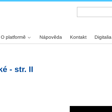
Skip
to
main
content
O platformě
Nápověda
Kontakt
Digitalia
 - str. II