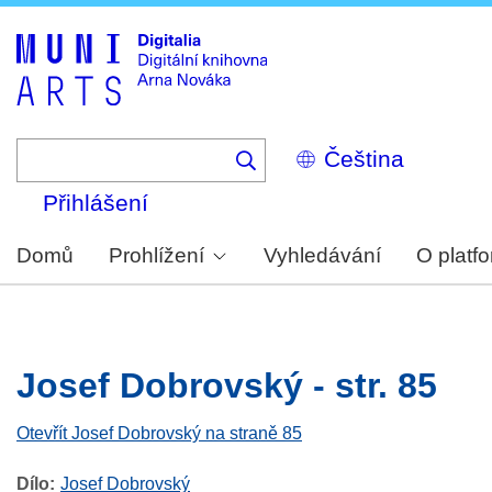
Skip
to
main
content
Select
your
language
Přihlášení
Domů
Prohlížení
Vyhledávání
O platf
Josef Dobrovský - str. 85
Otevřít Josef Dobrovský na straně 85
Dílo
Josef Dobrovský