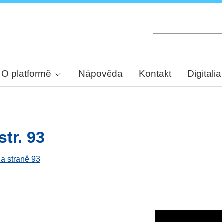
Skip
to
main
content
O platformě
Nápověda
Kontakt
Digitalia
str. 93
na straně 93