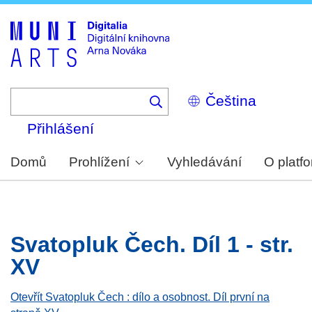
Skip
to
main
content
Select
your
language
Přihlášení
Domů
Prohlížení
Vyhledávání
O platf
Svatopluk Čech. Díl 1 - str.
XV
Otevřít Svatopluk Čech : dílo a osobnost. Díl první na