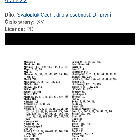
straně XV
Dílo
Svatopluk Čech : dílo a osobnost. Díl první
Číslo strany
XV
Licence
PD