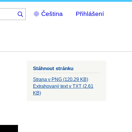
Select
Přihlášení
your
language
Stáhnout stránku
Strana v PNG (120.29 KB)
Extrahovaný text v TXT (2.61
KB)