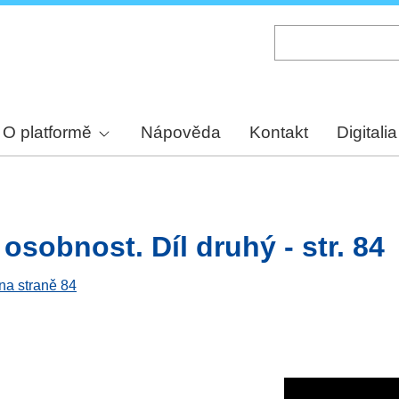
Skip
to
main
content
O platformě
Nápověda
Kontakt
Digitalia
osobnost. Díl druhý - str. 84
 na straně 84