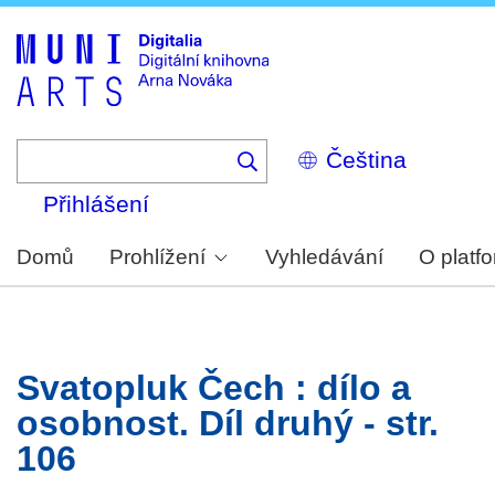
Skip
to
main
content
Select
your
language
Přihlášení
Domů
Prohlížení
Vyhledávání
O platf
Svatopluk Čech : dílo a
osobnost. Díl druhý - str.
106