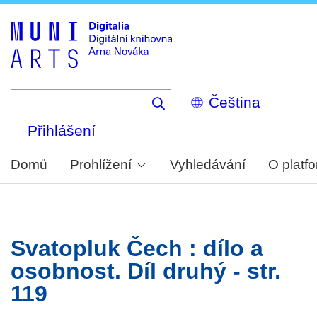
Skip
to
main
content
Select
your
language
Přihlášení
Domů
Prohlížení
Vyhledávání
O platf
Svatopluk Čech : dílo a
osobnost. Díl druhý - str.
119