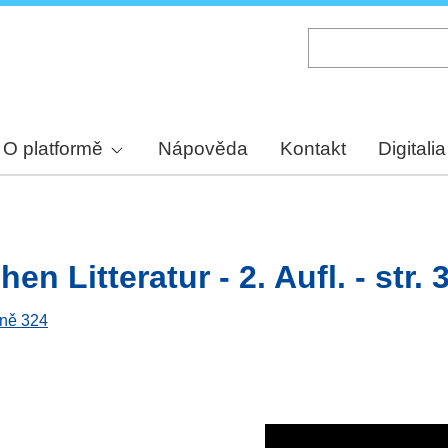
Skip
to
main
content
O platformě
Nápověda
Kontakt
Digitalia
n Litteratur - 2. Aufl. - str. 
aně 324