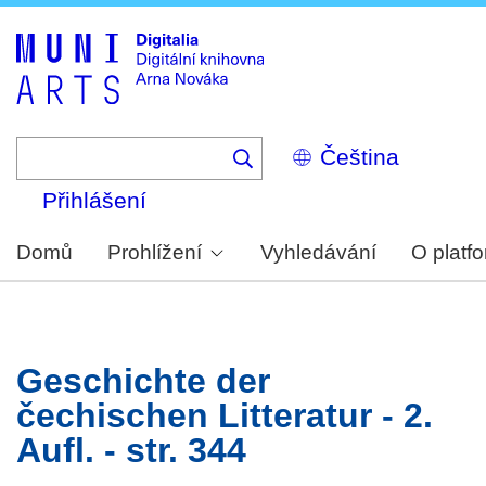
Skip
to
main
content
Select
your
language
Přihlášení
Domů
Prohlížení
Vyhledávání
O platf
Geschichte der
čechischen Litteratur - 2.
Aufl. - str. 344