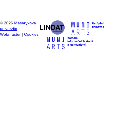
©
2026
Masarykova
univerzita
Webmaster
|
Cookies