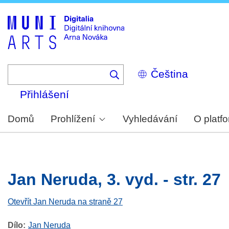
Skip
to
main
content
Select
your
language
Přihlášení
Domů
Prohlížení
Vyhledávání
O platf
Jan Neruda, 3. vyd. - str. 27
Otevřít Jan Neruda na straně 27
Dílo
Jan Neruda