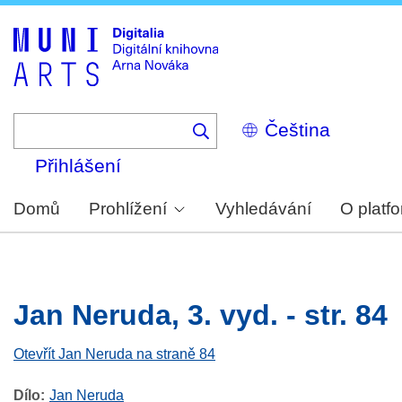
Skip
to
main
content
Select
your
language
Přihlášení
Domů
Prohlížení
Vyhledávání
O platf
Jan Neruda, 3. vyd. - str. 84
Otevřít Jan Neruda na straně 84
Dílo
Jan Neruda